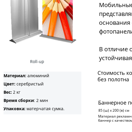
Мобильные 
представля
основания 
фотопанели
В отличие 
устойчивая
Roll-up
Стоимость к
Материал:
алюминий
без полотна
Цвет:
серебристый
Вес:
2 кг
Время сборки
: 2 мин
Баннерное п
Упаковка:
матерчатая сумка.
85 (ш) х 200 (в) см
Материал рекламн
баннер с качеством