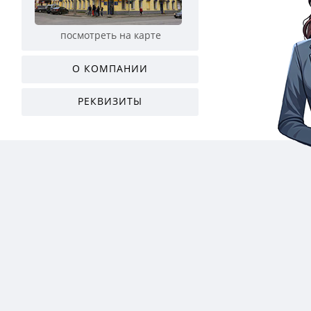
посмотреть на карте
О КОМПАНИИ
РЕКВИЗИТЫ
Работаем по всей Архангельской области
Доставка в Ненецкий автономный 
Архангельск заказать ролл-ап
Вычегодский
заказать ролл-ап
Кулой
зака
roll-up роллап ролап
roll-up роллап ролап
роллап ро
Северодвинск
заказать ролл-ап
Каргополь
заказать ролл-ап roll-
Мезень
зак
roll-up роллап ролап
up роллап ролап
роллап ро
Березник
заказать ролл-ап roll-
Коноша
заказать ролл-ап roll-up
Мирный
за