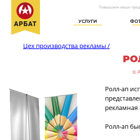
Повышаем ваши прода
УСЛУГИ
ФОТ
Цех производства рекламы /
РО
в 
Ролл-ап ис
представле
рекламная 
Ролл-ап бы